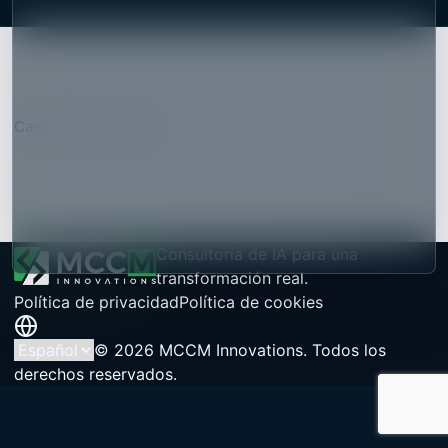
utilities
Fabricación
Logística y
supply chain
Servicios
financieros
Compliance y
ciberseguridad
Cargando artículos...
Evaluación de Madurez en
IA
Asistente del EU AI Act
Últimos posts
Consultoría de IA para una
transformación real.
Política de privacidad
Política de cookies
© 2026 MCCM Innovations. Todos los
derechos reservados.