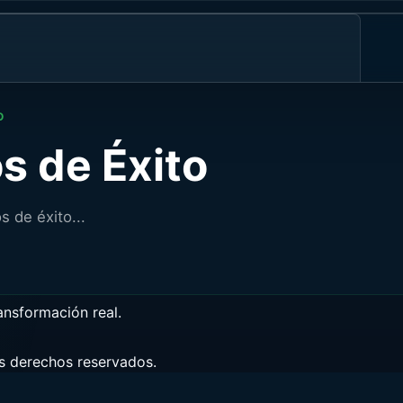
Casos de uso
Recursos
O
Por sector
Energía y
Evaluación
Noveda
utilities
Fabricación
Logística
R
s de Éxito
de Madurez en
Últimos p
y supply chain
Servicios
IA
Asistente
financieros
Compliance y
ón
del EU AI Act
ciberseguridad
 de éxito...
ansformación real.
 derechos reservados.